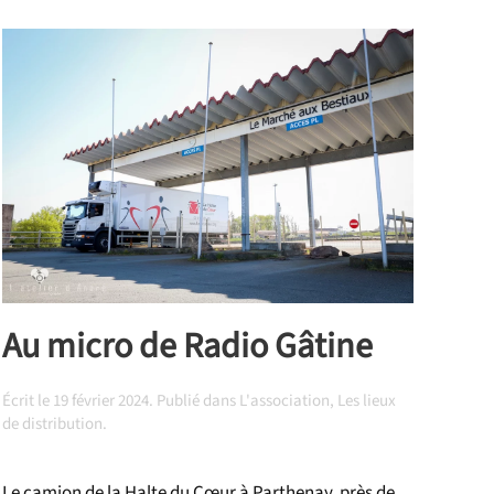
Au micro de Radio Gâtine
Écrit le
19 février 2024
. Publié dans
L'association
,
Les lieux
de distribution
.
Le camion de la Halte du Cœur à Parthenay, près de