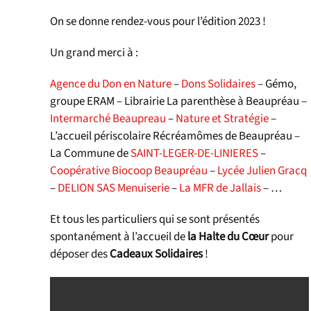
On se donne rendez-vous pour l’édition 2023 !
Un grand merci à :
Agence du Don en Nature
–
Dons Solidaires
– Gémo,
groupe ERAM – Librairie La parenthèse à Beaupréau –
Intermarché Beaupreau
–
Nature et Stratégie
–
L’accueil périscolaire Récréamômes de Beaupréau –
La Commune de
SAINT-LEGER-DE-LINIERES
–
Coopérative Biocoop Beaupréau
–
Lycée Julien Gracq
–
DELION SAS Menuiserie
–
La MFR de Jallais
– …
Et tous les particuliers qui se sont présentés
spontanément à l’accueil de
la Halte du Cœur
pour
déposer des
Cadeaux Solidaires
!