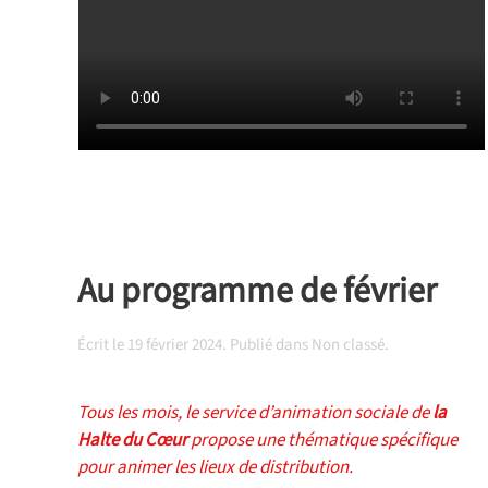
Au programme de février
Écrit le
19 février 2024
. Publié dans
Non classé
.
Tous les mois, le service d’animation sociale de
la
Halte du Cœur
propose une thématique spécifique
pour animer les lieux de distribution.