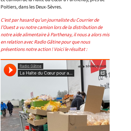
Poitiers, dans les Deux-Sèvres.
C’est par hasard qu’un journaliste du Courrier de
l’Ouest a vu notre camion lors de la distribution de
notre aide alimentaire à Parthenay, il nous a alors mis
en relation avec
Radio Gâtine
pour que nous
présentions notre action ! Voici le résultat :