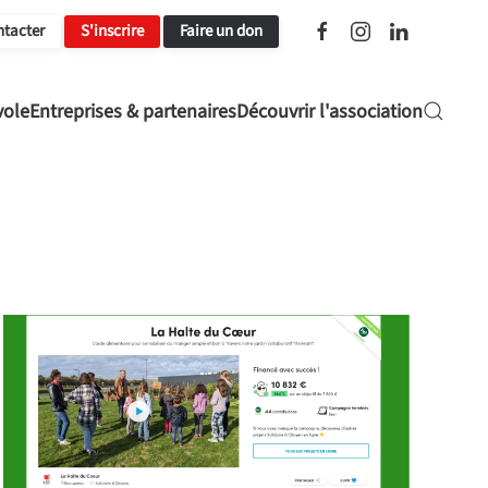
ntacter
S'inscrire
Faire un don
vole
Entreprises & partenaires
Découvrir l'association