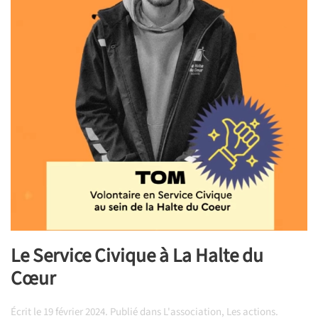
Le Service Civique à La Halte du
Cœur
Écrit le
19 février 2024
. Publié dans
L'association
,
Les actions
.