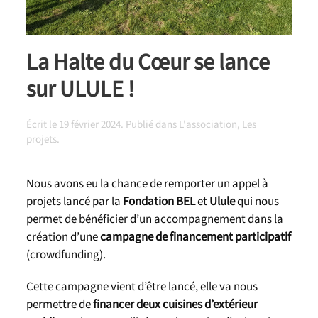
La Halte du Cœur se lance
sur ULULE !
Écrit le
19 février 2024
. Publié dans
L'association
,
Les
projets
.
Nous avons eu la chance de remporter un appel à
projets lancé par la
Fondation BEL
et
Ulule
qui nous
permet de bénéficier d’un accompagnement dans la
création d’une
campagne de financement participatif
(crowdfunding).
Cette campagne vient d’être lancé, elle va nous
permettre de
financer deux cuisines d’extérieur