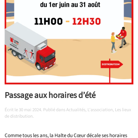
Passage aux horaires d’été
Écrit le
30 mai 2024
. Publié dans
Actualités
,
L'association
,
Les lieux
de distribution
.
Comme tous les ans, la Halte du Cœur décale ses horaires