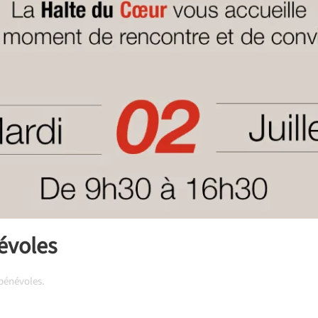
évoles
 bénévoles
.