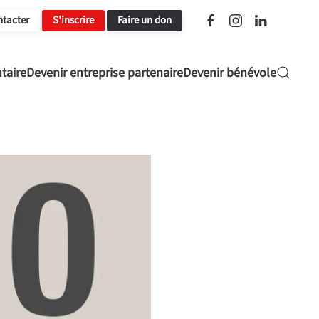
ntacter
S'inscrire
Faire un don
taire
Devenir entreprise partenaire
Devenir bénévole