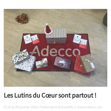
Les Lutins du Cœur sont partout !
Écrit le
29 janvier 2024
. Publié dans
Actualités
,
L'association
,
Les