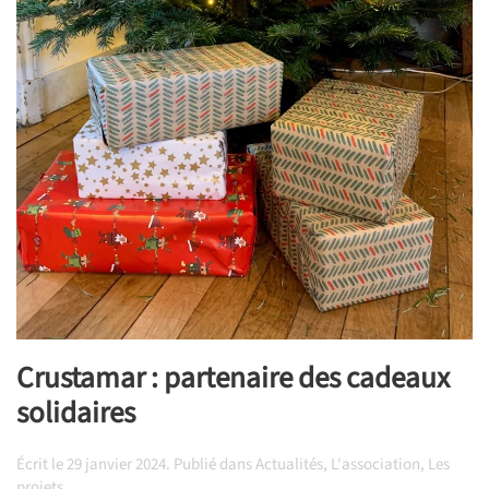
Crustamar : partenaire des cadeaux
solidaires
Écrit le
29 janvier 2024
. Publié dans
Actualités
,
L'association
,
Les
projets
.